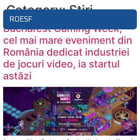
Category:
Stiri
ROESF
Bucharest Gaming Week,
cel mai mare eveniment din
România dedicat industriei
de jocuri video, ia startul
astăzi